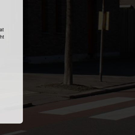
at
ht